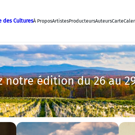
 des Cultures
À Propos
Artistes
Producteurs
Auteurs
Carte
Cale
 notre édition du 26 au 29